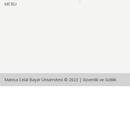
MCBU
Manisa Celal Bayar Üniversitesi © 2023 |
Güvenlik ve Gizlilik