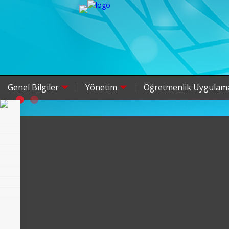
Genel Bilgiler
Yönetim
Öğretmenlik Uygulam
ANASAYFA
TELEFON REHBERI
YETKILI'YE MESAJ
UBS
FACEBOOK
YOUTUBE
TWITTER
INSTAGRAM